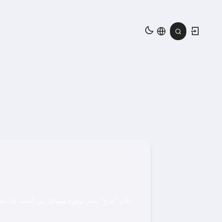
الأب "فرح" يحلم بوقوع مشاكل بين أبنائه، لذا ي