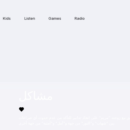
Kids
Listen
Games
Radio
مشاكل
تفق مع زوجته "مريم" على اتخاذ تدابير للتأكد من عدم حدوث أي صراعات
بين "شهاب" و"النور" من جهة و"أمل" و"أمنية" من جهة أخرى.