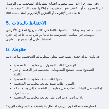
نحن ننفذ إجراءات أمنية معقولة لحماية معلوماتك الشخصية من الوصول
غير المصرح به أو الكشف عنها أو تغييرها أو إتلافها. ومع ذلك، لا توجد وسيلة
نقل عبر الإنترنت أو التخزين الإلكتروني آمنة بنسبة 100%.
5. الاحتفاظ بالبيانات
نحن نحتفظ بمعلوماتك الشخصية طالما كان ذلك ضروريًا لتحقيق الأغراض
الموضحة في سياسة الخصوصية هذه، ما لم تكن هناك حاجة إلى فترة
احتفاظ أطول أو يسمح بها القانون.
6. حقوقك
قد يكون لديك حقوق معينة فيما يتعلق بمعلوماتك الشخصية، بما في ذلك:
الوصول: اطلب الوصول إلى معلوماتك الشخصية.
التصحيح: طلب تصحيح المعلومات الشخصية غير الدقيقة أو غير
الكاملة.
المحو: اطلب حذف معلوماتك الشخصية.
القيود: اطلب تقييد معالجة معلوماتك الشخصية.
إمكانية نقل البيانات: اطلب نقل معلوماتك الشخصية إلى وحدة تحكم
بيانات أخرى.
الاعتراض: الاعتراض على معالجة معلوماتك الشخصية.
لممارسة هذه الحقوق، يرجى الاتصال بنا باستخدام المعلومات الواردة